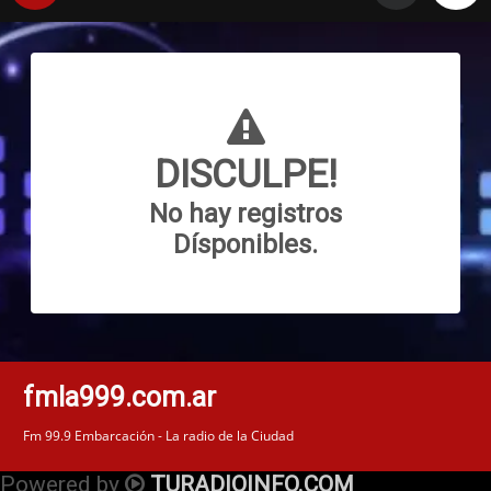
DISCULPE!
No hay registros
Dísponibles.
fmla999.com.ar
Fm 99.9 Embarcación - La radio de la Ciudad
Powered by
TURADIOINFO.COM